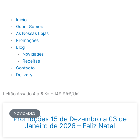
Skip
to
content
Main
Inicio
Menu
Quem Somos
As Nossas Lojas
Promoções
Blog
Novidades
Receitas
Contacto
Delivery
Leitão Assado 4 a 5 Kg – 149.99€/Uni
NOVIDADES
Promoções 15 de Dezembro a 03 de
Janeiro de 2026 – Feliz Natal