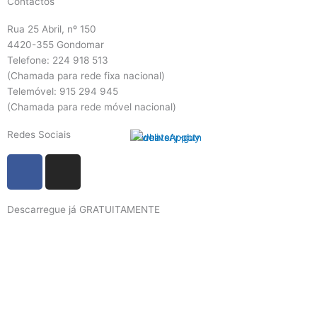
Contactos
Rua 25 Abril, nº 150
4420-355 Gondomar
Telefone: 224 918 513
(Chamada para rede fixa nacional)
Telemóvel: 915 294 945
(Chamada para rede móvel nacional)
Redes Sociais
F
I
a
n
c
s
Descarregue já GRATUITAMENTE
e
t
b
a
o
g
o
r
k
a
m