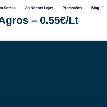
m Somos
As Nossas Lojas
Promoções
Blog
 Agros – 0.55€/Lt