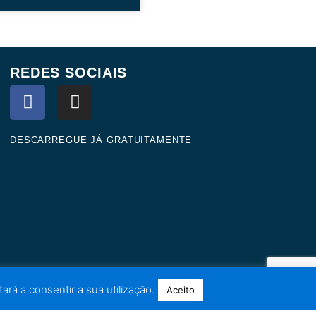
REDES SOCIAIS
F
I
a
n
c
s
e
t
DESCARREGUE JÁ GRATUITAMENTE
b
a
o
g
o
r
k
a
m
ará a consentir a sua utilização.
Aceito