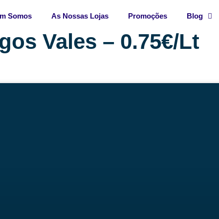
m Somos
As Nossas Lojas
Promoções
Blog
gos Vales – 0.75€/Lt