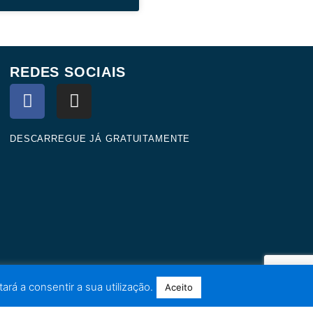
REDES SOCIAIS
F
I
a
n
c
s
e
t
DESCARREGUE JÁ GRATUITAMENTE
b
a
o
g
o
r
k
a
m
ará a consentir a sua utilização.
Aceito