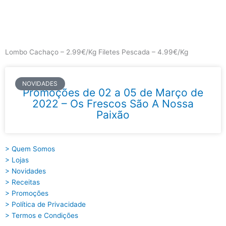
Skip
to
content
Main
Menu
Lombo Cachaço – 2.99€/Kg Filetes Pescada – 4.99€/Kg
NOVIDADES
Promoções de 02 a 05 de Março de
2022 – Os Frescos São A Nossa
Paixão
> Quem Somos
> Lojas
> Novidades
> Receitas
> Promoções
> Política de Privacidade
> Termos e Condições