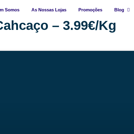
m Somos
As Nossas Lojas
Promoções
Blog
ahcaço – 3.99€/Kg