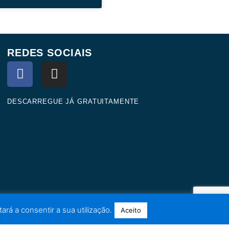
REDES SOCIAIS
F
I
a
n
c
s
e
t
DESCARREGUE JÁ GRATUITAMENTE
b
a
o
g
o
r
k
a
m
ará a consentir a sua utilização.
Aceito