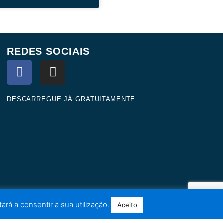
REDES SOCIAIS
F
I
a
n
c
s
e
t
DESCARREGUE JÁ GRATUITAMENTE
b
a
o
g
o
r
k
a
m
ará a consentir a sua utilização.
Aceito