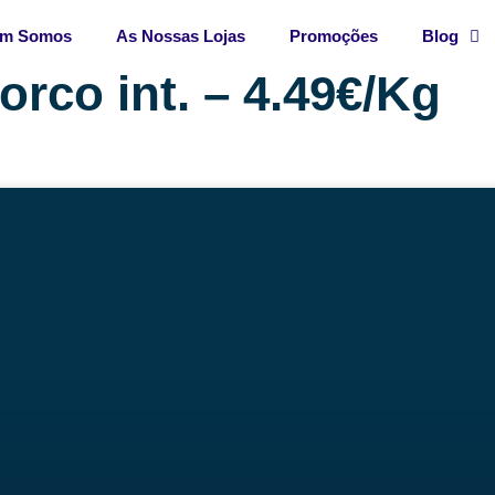
m Somos
As Nossas Lojas
Promoções
Blog
rco int. – 4.49€/Kg