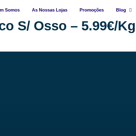
m Somos
As Nossas Lojas
Promoções
Blog
o S/ Osso – 5.99€/Kg