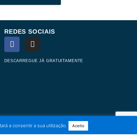
REDES SOCIAIS
F
I
a
n
c
s
e
t
DESCARREGUE JÁ GRATUITAMENTE
b
a
o
g
o
r
k
a
m
ará a consentir a sua utilização.
Aceito