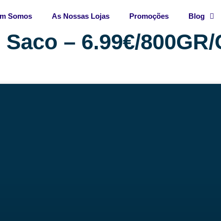
m Somos
As Nossas Lojas
Promoções
Blog
0 Saco – 6.99€/800GR