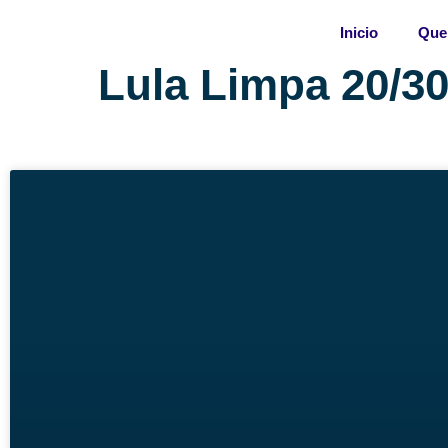
Skip
Inicio
Que
to
content
Lula Limpa 20/3