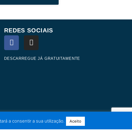
REDES SOCIAIS
F
I
a
n
c
s
e
t
DESCARREGUE JÁ GRATUITAMENTE
b
a
o
g
o
r
k
a
m
ará a consentir a sua utilização.
Aceito