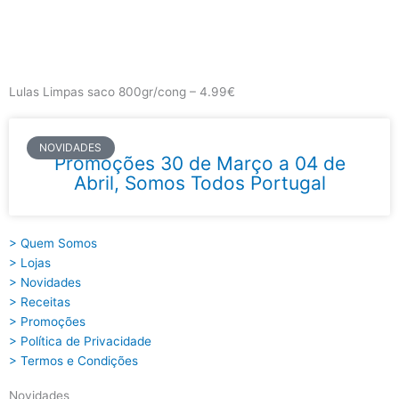
Skip
to
content
Main
Menu
Lulas Limpas saco 800gr/cong – 4.99€
NOVIDADES
Promoções 30 de Março a 04 de
Abril, Somos Todos Portugal
> Quem Somos
> Lojas
> Novidades
> Receitas
> Promoções
> Política de Privacidade
> Termos e Condições
Novidades