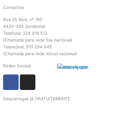
Contactos
Rua 25 Abril, nº 150
4420-355 Gondomar
Telefone: 224 918 513
(Chamada para rede fixa nacional)
Telemóvel: 915 294 945
(Chamada para rede móvel nacional)
Redes Sociais
F
I
a
n
c
s
Descarregue já GRATUITAMENTE
e
t
b
a
o
g
o
r
k
a