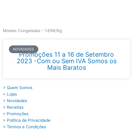
Skip
to
content
Main
Menu
Moelas Congeladas – 1.69€/Kg
NOVIDADES
Promoções 11 a 16 de Setembro
2023 -Com ou Sem IVA Somos os
Mais Baratos
> Quem Somos
> Lojas
> Novidades
> Receitas
> Promoções
> Política de Privacidade
> Termos e Condições