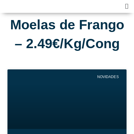
Skip
Ma
to
Me
content
Moelas de Frango
– 2.49€/Kg/Cong
NOVIDADES