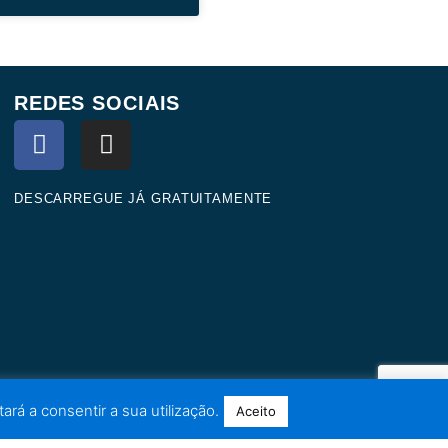
REDES SOCIAIS
F
I
a
n
c
s
e
t
DESCARREGUE JÁ GRATUITAMENTE
b
a
o
g
o
r
k
a
m
ará a consentir a sua utilização.
Aceito