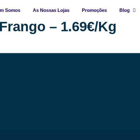
m Somos
As Nossas Lojas
Promoções
Blog
Frango – 1.69€/Kg