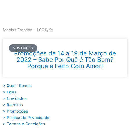
Skip
to
content
Main
Menu
Moelas Frescas – 1.69€/Kg
NOVIDADES
Promoções de 14 a 19 de Março de
2022 – Sabe Por Quê é Tão Bom?
Porque é Feito Com Amor!
> Quem Somos
> Lojas
> Novidades
> Receitas
> Promoções
> Política de Privacidade
> Termos e Condições