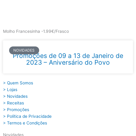
Skip
to
content
Main
Menu
Molho Francesinha -1.99€/Frasco
NOVIDADES
Promoções de 09 a 13 de Janeiro de
2023 – Aniversário do Povo
> Quem Somos
> Lojas
> Novidades
> Receitas
> Promoções
> Política de Privacidade
> Termos e Condições
Novidades