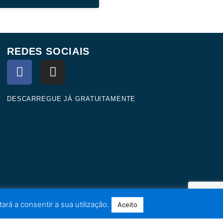
REDES SOCIAIS
F
I
a
n
c
s
e
t
DESCARREGUE JÁ GRATUITAMENTE
b
a
o
g
o
r
k
a
m
ará a consentir a sua utilização.
Aceito