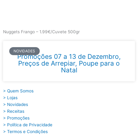
Skip
to
content
Main
Menu
Nuggets Frango – 1.99€/Cuvete 500gr
NOVIDADES
Promoções 07 a 13 de Dezembro,
Preços de Arrepiar, Poupe para o
Natal
> Quem Somos
> Lojas
> Novidades
> Receitas
> Promoções
> Política de Privacidade
> Termos e Condições