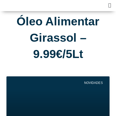
Skip
Ma
to
Me
content
Óleo Alimentar
Girassol –
9.99€/5Lt
NOVIDADES