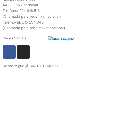
4420-355 Gondomar
Telefone: 224 918 513
(Chamada para rede fixa nacional)
Telemóvel: 915 294 945
(Chamada para rede móvel nacional)
Redes Sociais
F
I
a
n
c
s
Descarregue já GRATUITAMENTE
e
t
b
a
o
g
o
r
k
a
m