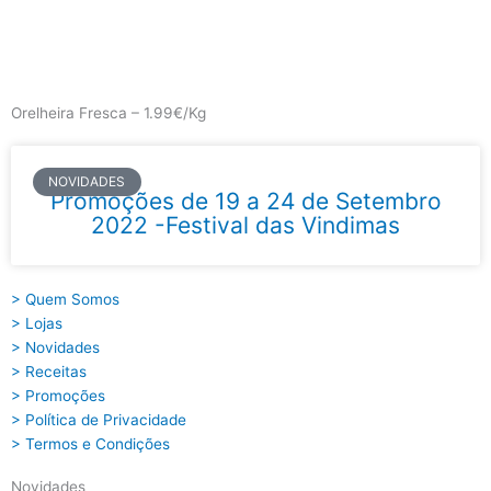
Skip
to
content
Main
Menu
Orelheira Fresca – 1.99€/Kg
NOVIDADES
Promoções de 19 a 24 de Setembro
2022 -Festival das Vindimas
> Quem Somos
> Lojas
> Novidades
> Receitas
> Promoções
> Política de Privacidade
> Termos e Condições
Novidades