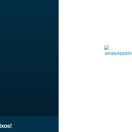
ixos!