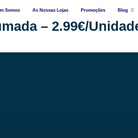
m Somos
As Nossas Lojas
Promoções
Blog
umada – 2.99€/Unidad