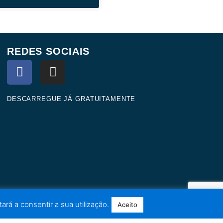
REDES SOCIAIS
F
I
a
n
c
s
e
t
DESCARREGUE JÁ GRATUITAMENTE
b
a
o
g
o
r
k
a
m
ará a consentir a sua utilização.
Aceito