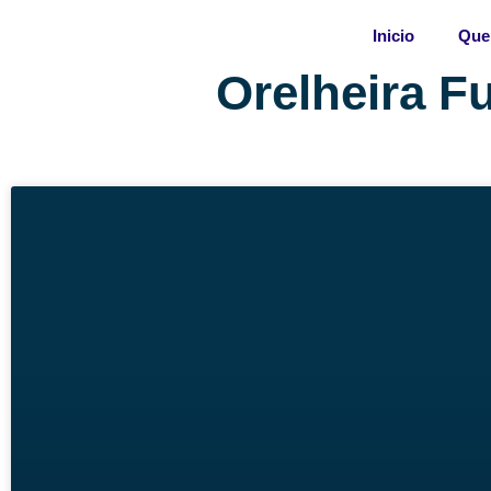
Skip
Inicio
Que
to
content
Orelheira F