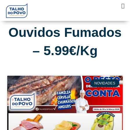
Skip
Ma
to
Me
content
Ouvidos Fumados
– 5.99€/Kg
NOVIDADES