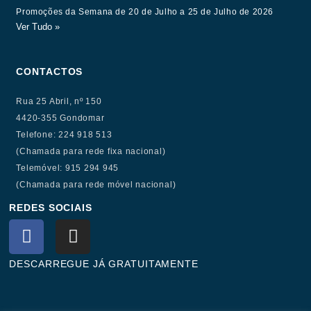
Promoções da Semana de 20 de Julho a 25 de Julho de 2026
Ver Tudo »
CONTACTOS
Rua 25 Abril, nº 150
4420-355 Gondomar
Telefone: 224 918 513
(Chamada para rede fixa nacional)
Telemóvel: 915 294 945
(Chamada para rede móvel nacional)
REDES SOCIAIS
F
I
a
n
c
s
DESCARREGUE JÁ GRATUITAMENTE
e
t
b
a
o
g