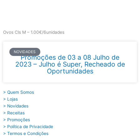
Skip
to
content
Main
Menu
Ovos Cls M – 1.00€/6unidades
NOVIDADES
Promoções de 03 a 08 Julho de
2023 – Julho é Super, Recheado de
Oportunidades
> Quem Somos
> Lojas
> Novidades
> Receitas
> Promoções
> Política de Privacidade
> Termos e Condições