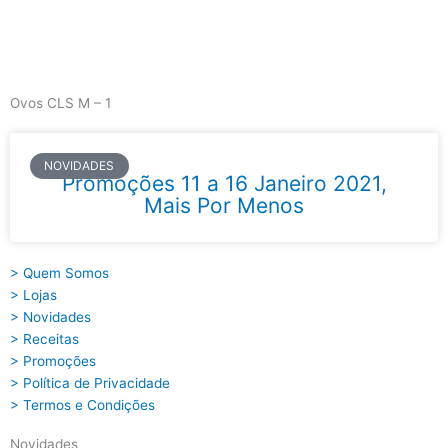
Skip
to
content
Main
Menu
Ovos CLS M – 1
NOVIDADES
Promoções 11 a 16 Janeiro 2021,
Mais Por Menos
> Quem Somos
> Lojas
> Novidades
> Receitas
> Promoções
> Política de Privacidade
> Termos e Condições
Novidades