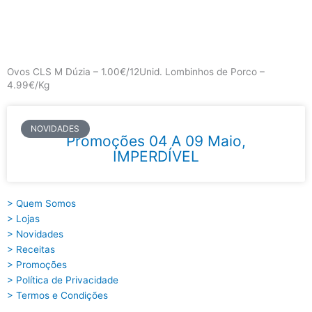
Skip
to
content
Main
Menu
Ovos CLS M Dúzia – 1.00€/12Unid. Lombinhos de Porco –
4.99€/Kg
NOVIDADES
Promoções 04 A 09 Maio,
IMPERDÍVEL
> Quem Somos
> Lojas
> Novidades
> Receitas
> Promoções
> Política de Privacidade
> Termos e Condições