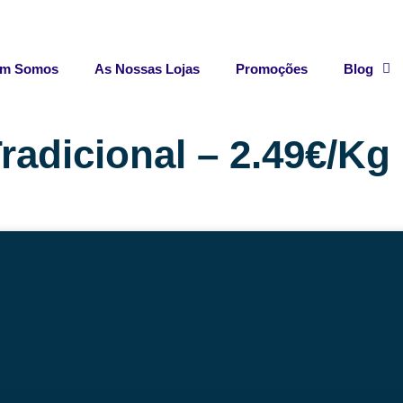
m Somos
As Nossas Lojas
Promoções
Blog
radicional – 2.49€/Kg