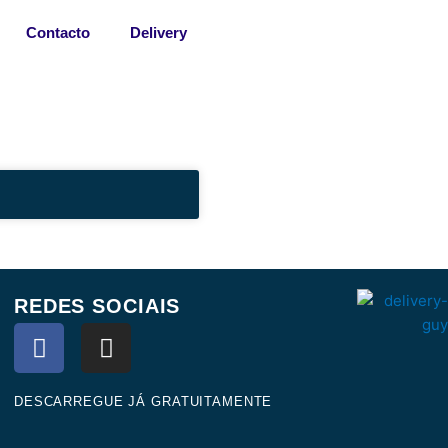
Contacto
Delivery
REDES SOCIAIS
F
I
a
n
c
s
e
t
DESCARREGUE JÁ GRATUITAMENTE
b
a