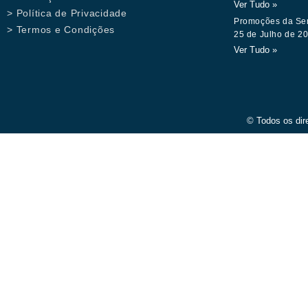
Ver Tudo »
> Política de Privacidade
Promoções da Se
> Termos e Condições
25 de Julho de 2
Ver Tudo »
© Todos os dir