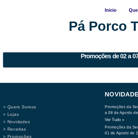
Skip
Inicio
Que
to
content
Pá Porco T
Promoções de 02 a 07
NOVIDAD
> Quem Somos
Promoções da Se
a 08 de Agosto d
> Lojas
Ver Tudo »
> Novidades
Promoções da Se
> Receitas
01 de Agosto de 
> Promoções