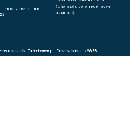
(Chamada para rede móvel
mana de 20 de Julho a
nacional)
026
eitos reservados.Talhodopovo.pt | Desenvolvimento
#W3B