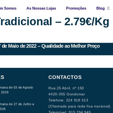
m Somos
As Nossas Lojas
Promoções
Blog
radicional – 2.79€/Kg
 de Maio de 2022 – Qualidade ao Melhor Preço
ES
CONTACTOS
mana de 03 de Agosto
Rua 25 Abril, nº 150
e 2026
4420-355 Gondomar
Telefone: 224 918 513
mana de 27 de Julho a
(Chamada para rede fixa nacional)
2026
Telemóvel: 915 294 945