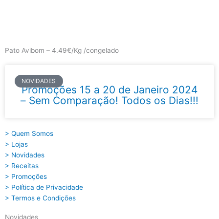
Skip
to
content
Main
Menu
Pato Avibom – 4.49€/Kg /congelado
NOVIDADES
Promoções 15 a 20 de Janeiro 2024
– Sem Comparação! Todos os Dias!!!
> Quem Somos
> Lojas
> Novidades
> Receitas
> Promoções
> Política de Privacidade
> Termos e Condições
Novidades