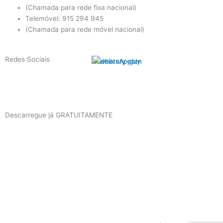
(Chamada para rede fixa nacional)
Telemóvel: 915 294 945
(Chamada para rede móvel nacional)
Redes Sociais
F
I
a
n
Descarregue já GRATUITAMENTE
c
s
e
t
b
a
o
g