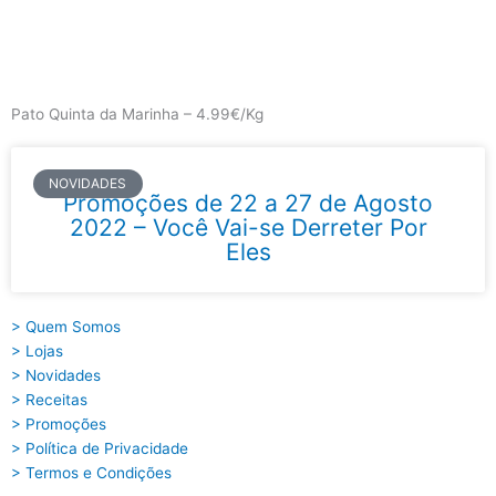
Skip
to
content
Main
Menu
Pato Quinta da Marinha – 4.99€/Kg
NOVIDADES
Promoções de 22 a 27 de Agosto
2022 – Você Vai-se Derreter Por
Eles
> Quem Somos
> Lojas
> Novidades
> Receitas
> Promoções
> Política de Privacidade
> Termos e Condições