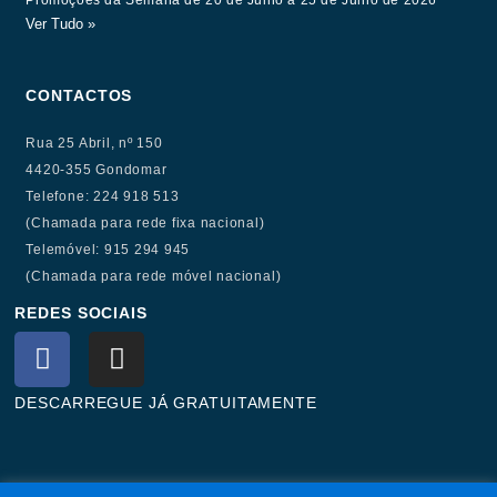
Ver Tudo »
CONTACTOS
Rua 25 Abril, nº 150
4420-355 Gondomar
Telefone: 224 918 513
(Chamada para rede fixa nacional)
Telemóvel: 915 294 945
(Chamada para rede móvel nacional)
REDES SOCIAIS
F
I
a
n
c
s
DESCARREGUE JÁ GRATUITAMENTE
e
t
b
a
o
g