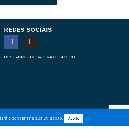
REDES SOCIAIS
F
I
a
n
c
s
e
t
DESCARREGUE JÁ GRATUITAMENTE
b
a
o
g
o
r
k
a
m
ará a consentir a sua utilização.
Aceito