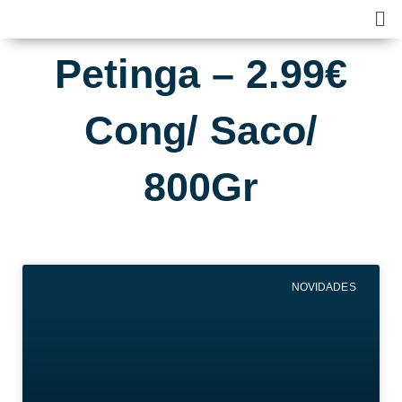
Skip
Ma
to
Me
content
Petinga – 2.99€
Cong/ Saco/
800Gr
NOVIDADES