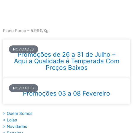
Skip
to
content
Main
Menu
Piano Porco – 5.99€/Kg
NOVIDADES
Promoções de 26 a 31 de Julho –
Aqui a Qualidade é Temperada Com
Preços Baixos
NOVIDADES
Promoções 03 a 08 Fevereiro
> Quem Somos
> Lojas
> Novidades