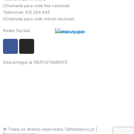
(Chamada para rede fixa nacional)
Telemóvel: 915 294 945
(Chamada para rede móvel nacional)
Redes Sociais
F
I
a
n
c
s
Descarregue já GRATUITAMENTE
e
t
b
a
o
g
o
r
k
a
m
© Todos os direitos reservados.Talhodopovo.pt |