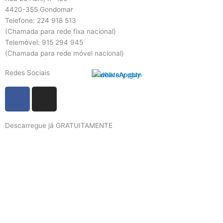
4420-355 Gondomar
Telefone: 224 918 513
(Chamada para rede fixa nacional)
Telemóvel: 915 294 945
(Chamada para rede móvel nacional)
Redes Sociais
F
I
a
n
c
s
Descarregue já GRATUITAMENTE
e
t
b
a
o
g
o
r
k
a
m