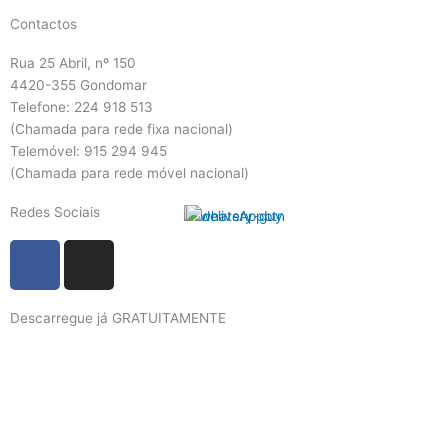
Contactos
Rua 25 Abril, nº 150
4420-355 Gondomar
Telefone: 224 918 513
(Chamada para rede fixa nacional)
Telemóvel: 915 294 945
(Chamada para rede móvel nacional)
Redes Sociais
F
I
a
n
c
s
Descarregue já GRATUITAMENTE
e
t
b
a
o
g
o
r
k
a