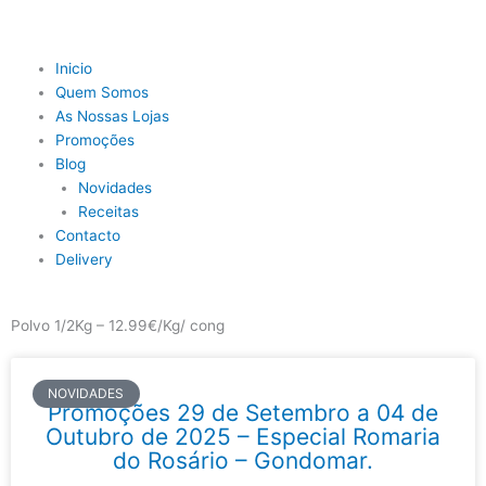
Skip
to
content
Main
Inicio
Menu
Quem Somos
As Nossas Lojas
Promoções
Blog
Novidades
Receitas
Contacto
Delivery
Polvo 1/2Kg – 12.99€/Kg/ cong
NOVIDADES
Promoções 29 de Setembro a 04 de
Outubro de 2025 – Especial Romaria
do Rosário – Gondomar.