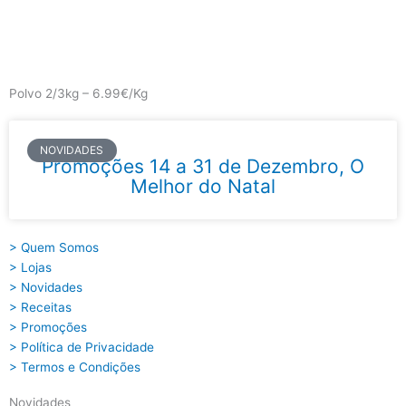
Skip
to
content
Main
Menu
Polvo 2/3kg – 6.99€/Kg
NOVIDADES
Promoções 14 a 31 de Dezembro, O
Melhor do Natal
> Quem Somos
> Lojas
> Novidades
> Receitas
> Promoções
> Política de Privacidade
> Termos e Condições
Novidades