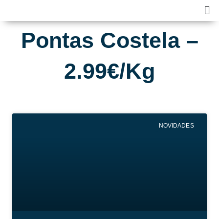
Skip
Ma
to
Me
content
Pontas Costela –
2.99€/Kg
NOVIDADES