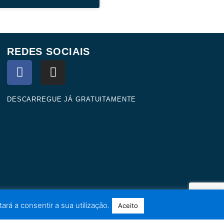
REDES SOCIAIS
F
I
a
n
c
s
e
t
DESCARREGUE JÁ GRATUITAMENTE
b
a
o
g
o
r
k
a
m
ará a consentir a sua utilização.
Aceito