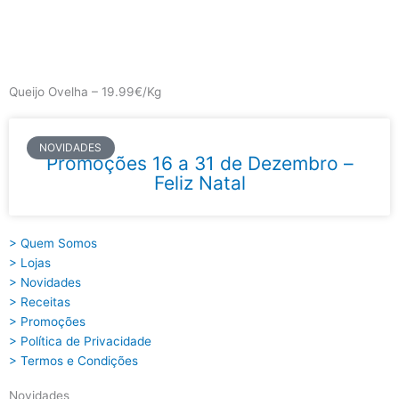
Skip
to
content
Main
Menu
Queijo Ovelha – 19.99€/Kg
NOVIDADES
Promoções 16 a 31 de Dezembro –
Feliz Natal
> Quem Somos
> Lojas
> Novidades
> Receitas
> Promoções
> Política de Privacidade
> Termos e Condições
Novidades