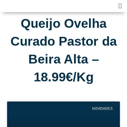
Skip
Ma
to
Me
content
Queijo Ovelha
Curado Pastor da
Beira Alta –
18.99€/Kg
NOVIDADES