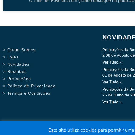
O Talho do Povo está em grande destaque na publicaç
NOVIDAD
> Quem Somos
Promoções da Se
a 08 de Agosto d
> Lojas
Ver Tudo »
> Novidades
Promoções da Se
> Receitas
01 de Agosto de 
> Promoções
Ver Tudo »
> Política de Privacidade
Promoções da Se
> Termos e Condições
25 de Julho de 2
Ver Tudo »
Este site utiliza cookies para permitir uma