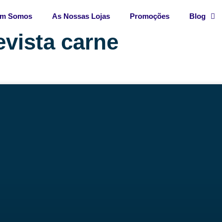
m Somos
As Nossas Lojas
Promoções
Blog
evista carne