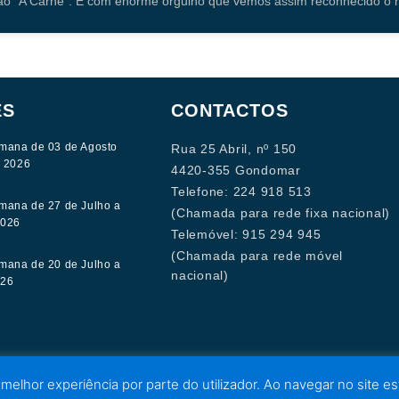
ão “A Carne”. É com enorme orgulho que vemos assim reconhecido o n
ES
CONTACTOS
mana de 03 de Agosto
Rua 25 Abril, nº 150
e 2026
4420-355 Gondomar
Telefone: 224 918 513
mana de 27 de Julho a
(Chamada para rede fixa nacional)
2026
Telemóvel: 915 294 945
(Chamada para rede móvel
mana de 20 de Julho a
nacional)
026
 melhor experiência por parte do utilizador. Ao navegar no site est