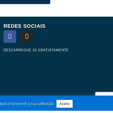
REDES SOCIAIS
F
I
a
n
c
s
e
t
DESCARREGUE JÁ GRATUITAMENTE
b
a
o
g
o
r
k
a
m
ará a consentir a sua utilização.
Aceito