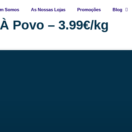
m Somos
As Nossas Lojas
Promoções
Blog
À Povo – 3.99€/kg