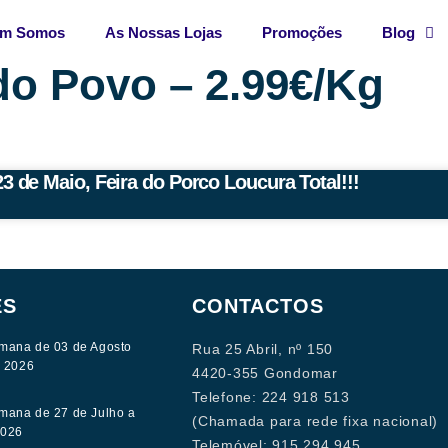
m Somos
As Nossas Lojas
Promoções
Blog
do Povo – 2.99€/Kg
 de Maio, Feira do Porco Loucura Total!!!
ES
CONTACTOS
mana de 03 de Agosto
Rua 25 Abril, nº 150
e 2026
4420-355 Gondomar
Telefone: 224 918 513
mana de 27 de Julho a
(Chamada para rede fixa nacional)
2026
Telemóvel: 915 294 945