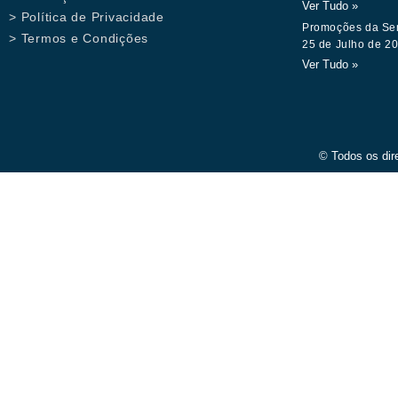
Ver Tudo »
> Política de Privacidade
Promoções da Se
> Termos e Condições
25 de Julho de 2
Ver Tudo »
© Todos os dir