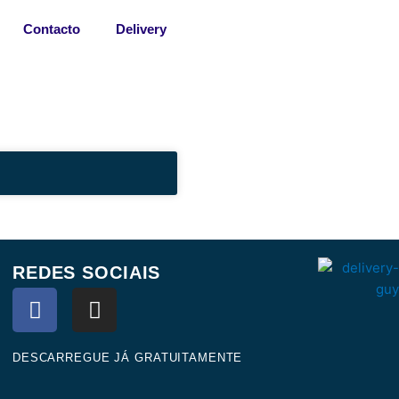
Contacto
Delivery
REDES SOCIAIS
F
I
a
n
c
s
e
t
DESCARREGUE JÁ GRATUITAMENTE
b
a