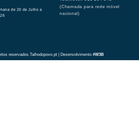
(Chamada para rede móvel
mana de 20 de Julho a
nacional)
026
eitos reservados.Talhodopovo.pt | Desenvolvimento
#W3B