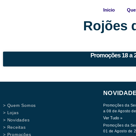
Skip
Inicio
Que
to
content
Rojões 
Promoções 18 a 23
NOVIDAD
> Quem Somos
Promoções da Se
a 08 de Agosto d
> Lojas
Ver Tudo »
> Novidades
Promoções da Se
> Receitas
01 de Agosto de 
> Promoções