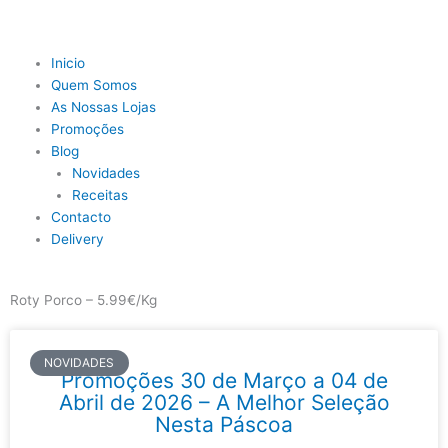
Skip
to
content
Main
Inicio
Menu
Quem Somos
As Nossas Lojas
Promoções
Blog
Novidades
Receitas
Contacto
Delivery
Roty Porco – 5.99€/Kg
NOVIDADES
Promoções 30 de Março a 04 de
Abril de 2026 – A Melhor Seleção
Nesta Páscoa