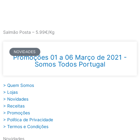
Skip
to
content
Main
Menu
Salmão Posta – 5.99€/Kg
NOVIDADES
Promoções 01 a 06 Março de 2021 -
Somos Todos Portugal
> Quem Somos
> Lojas
> Novidades
> Receitas
> Promoções
> Política de Privacidade
> Termos e Condições
Novidades