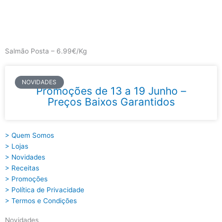
Skip
to
content
Main
Menu
Salmão Posta – 6.99€/Kg
NOVIDADES
Promoções de 13 a 19 Junho –
Preços Baixos Garantidos
> Quem Somos
> Lojas
> Novidades
> Receitas
> Promoções
> Política de Privacidade
> Termos e Condições
Novidades