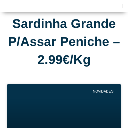
Skip
Ma
to
Me
content
Sardinha Grande
P/Assar Peniche –
2.99€/Kg
NOVIDADES