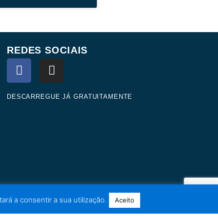
REDES SOCIAIS
F
I
a
n
c
s
e
t
DESCARREGUE JÁ GRATUITAMENTE
b
a
o
g
o
r
k
a
m
ará a consentir a sua utilização.
Aceito